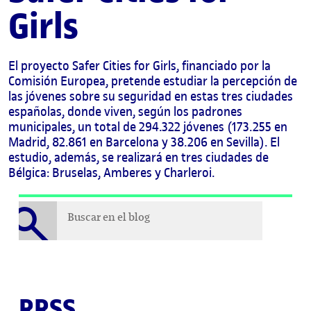
Girls
UOC Alumni
UOC Media
El proyecto Safer Cities for Girls, financiado por la
ES
Comisión Europea, pretende estudiar la percepción de
las jóvenes sobre su seguridad en estas tres ciudades
españolas, donde viven, según los padrones
municipales, un total de 294.322 jóvenes (173.255 en
Madrid, 82.861 en Barcelona y 38.206 en Sevilla). El
estudio, además, se realizará en tres ciudades de
Bélgica: Bruselas, Amberes y Charleroi.
Buscar en el blog
Buscar en el blog
RRSS