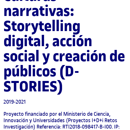
narrativas:
UOC Alumni
UOC Media
Storytelling
ES
digital, acción
social y creación de
públicos (D-
STORIES)
2019-2021
Proyecto financiado por el Ministerio de Ciencia,
Innovación y Universidades (Proyectos I+D+i Retos
Investigación) Referencia: RTI2018-098417-B-I00. IP: